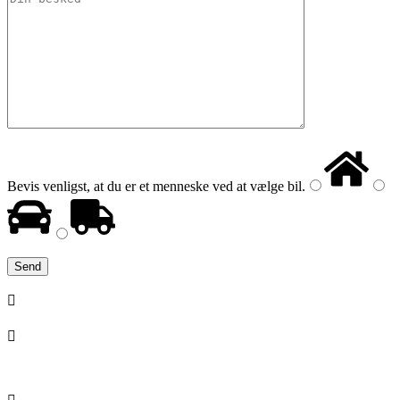
Bevis venligst, at du er et menneske ved at vælge
bil
.

+45 21 20 66 33

salg@deltadata.dk